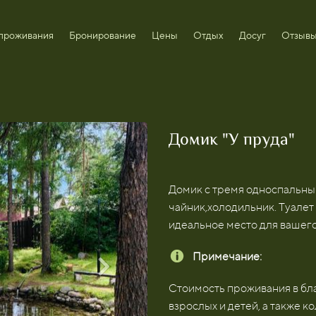
проживания
Бронирование
Цены
Отдых
Досуг
Отзыв
Домик "У пруда"
Домик с тремя односпальным
чайник,холодильник. Туалет
идеальное место для вашего
Примечание:
Стоимость проживания в бла
взрослых и детей, а также к