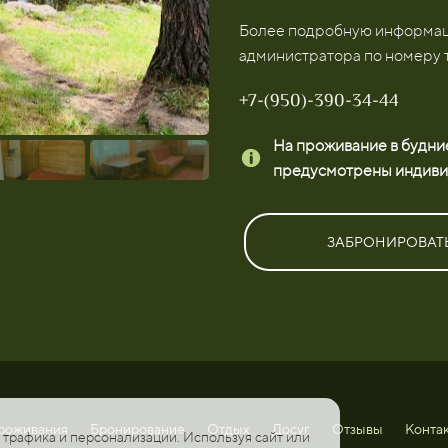
Более подробную информаци
администратора по номеру 
+7-(950)-390-34-44
На проживание в будние
предусмотрены индиви
ЗАБРОНИРОВАТ
роживания
Бронирование
Отдых
Досуг
Отзывы
Конта
 трафика и персонализации. Используя сайт или